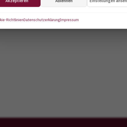
Akzeptieren
Ablehnen
Einstellungen anse
Mit dem Absenden stimmen Sie der 
ie-Richtlinien
Datenschutzerklärung
Impressum
Datenschutzbestimmungen
zu.
Na