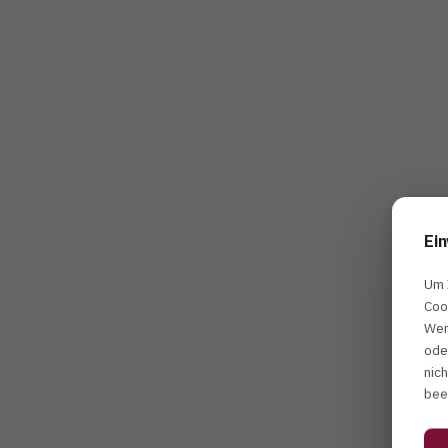
ADRESSE
Mainstraße 38, D-65203 Wiesbaden
TELEFON
Ein
+49 (0)611 – 950 1286-0
Um 
Coo
E-MAIL
Wen
info@meyer-dentalagentur.com
ode
nic
bee