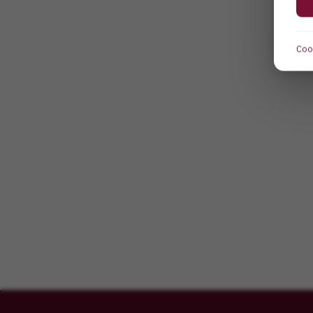
Steffen Sohns
Geschäftsführung & Serviceleitung
Cook
+49 (0) 174-33 600 70
Frank Schneider
Vertriebsleitung
+49 (0) 174-33 600 72
Thomas Kraus
Techniklleitung Innendienst
+49 (0) 174-360 0071