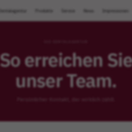
Dentalagentur
Produkte
Service
News
Impressionen
DIE DENTALAGENTUR
So erreichen Si
unser Team.
Persönlicher Kontakt, der wirklich zählt.