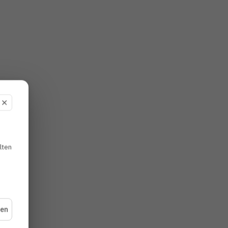
✕
lten
+49 (0)611 – 950 1286-3
ulrike.kloeckner@meyer-
dentalagentur.com
hen