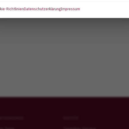
ie-Richtlinien
Datenschutzerklärung
Impressum
+49 (0) 173 – 6764456
achim.wuerges@meyer-dentalagentur.com
NTERNEHMEN
SERVICE