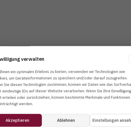
willigung verwalten
Ihnen ein optimales Erlebnis zu bieten, verwenden wir Technologien wie
kies, um Geräteinformationen zu speichern und/oder darauf zuzugreifen.
n Sie diesen Technologien zustimmen, können wir Daten wie das Surfverha
+49 (0)611 – 950 1286-2
r eindeutige IDs auf dieser Website verarbeiten. Wenn Sie Ihre Einwilligung
+49 (0) 174-33 600 72
ht erteilen oder zurückziehen, können bestimmte Merkmale und Funktionen
frank.schneider@meyer-
inträchtigt werden.
dentalagentur.com
Akzeptieren
Ablehnen
Einstellungen anse