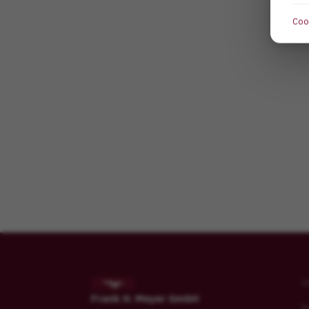
Cook
+49 (0)611 – 950 1286-4
+49 (0) 174-360 0071
thomas.kraus@meyer-dentalagentur.com
U
Frank H. Meyer GmbH