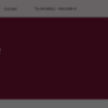
Kontakt
+49 (0)611 – 950 1286-0
e