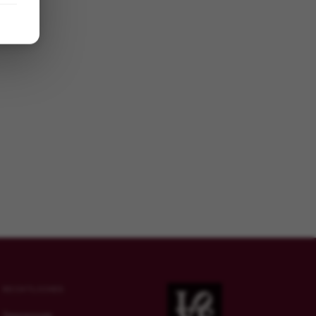
+49 (0) 152 – 28485628
oliver.lachiewicz@meyer-
dentalagentur.com
RECHTLICHES