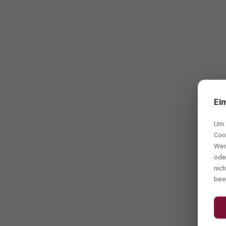
Ein
Um 
Coo
Wen
+49 (0)611 – 950 1286-1
ode
+49 (0) 174-33 600 70
nic
steffen.sohns@meyer-dentalagentur.com
bee