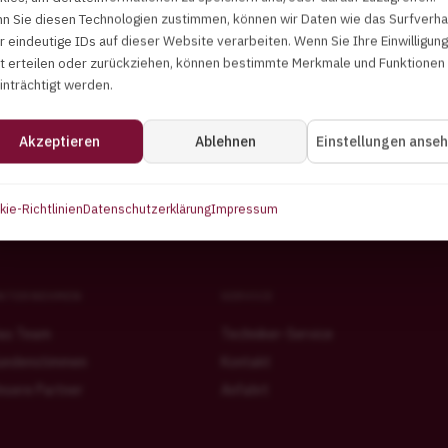
 Geschäftsbedingungen
n Sie diesen Technologien zustimmen, können wir Daten wie das Surfverha
r eindeutige IDs auf dieser Website verarbeiten. Wenn Sie Ihre Einwilligung
ht erteilen oder zurückziehen, können bestimmte Merkmale und Funktionen
chäftsbedingungen der Frank H. Meyer GmbH. Bitte ergänzen 
inträchtigt werden.
Akzeptieren
Ablehnen
Einstellungen anse
ie-Richtlinien
Datenschutzerklärung
Impressum
NTERNEHMEN
SERVICE
as Team
Techniker-Service
undenstimmen
Kontakt
nsere Partner
Anfahrt