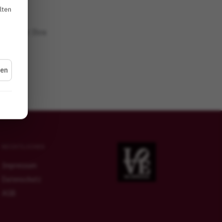
lten
Sie hier Ihre
hen
RECHTLICHES
Impressum
Datenschutz
AGB