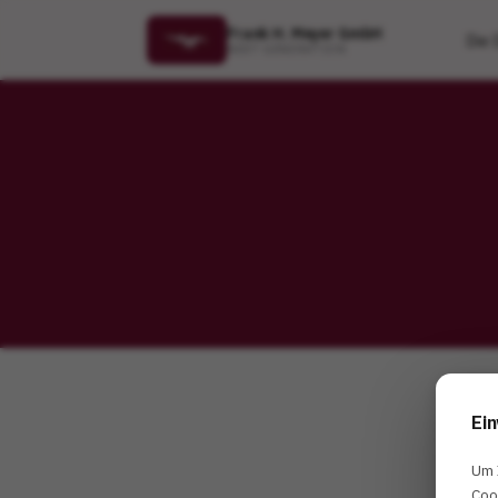
Frank H. Meyer GmbH
Die 
NEXT GENERATION
Ein
Um 
Coo