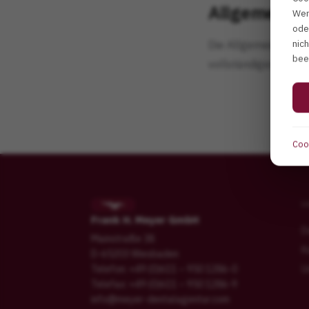
Allgemeine
Wen
ode
nic
Die Allgemeinen Ges
bee
vollständigen AGB.
Cook
U
Frank H. Meyer GmbH
D
Mainstraße 38
K
D-65203 Wiesbaden
Telefon: +49 (0)611 – 950 1286-0
U
Telefax: +49 (0)611 – 950 1286-9
info@meyer-dentalagentur.com