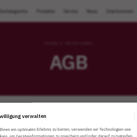
Dentalagentur
Produkte
Service
News
Impressionen
FRANK H. MEYER GMBH
AGB
willigung verwalten
Ihnen ein optimales Erlebnis zu bieten, verwenden wir Technologien wie
kies, um Geräteinformationen zu speichern und/oder darauf zuzugreifen.