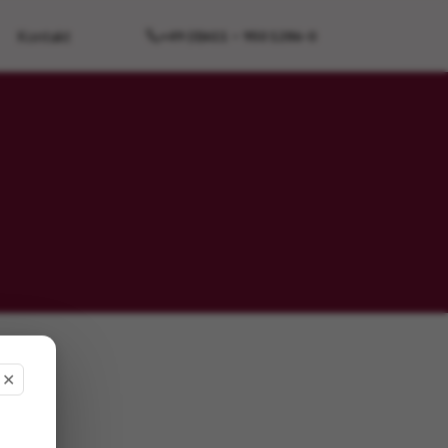
Kontakt
+49 (0)611 – 950 1286-0
✕